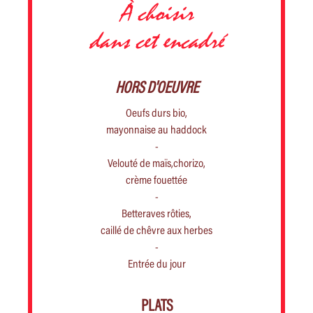
À choisir
dans cet encadré
HORS D'OEUVRE
Oeufs durs bio,
mayonnaise au haddock
-
Velouté de maïs,chorizo,
crème fouettée
-
Betteraves rôties,
caillé de chêvre aux herbes
-
Entrée du jour
PLATS