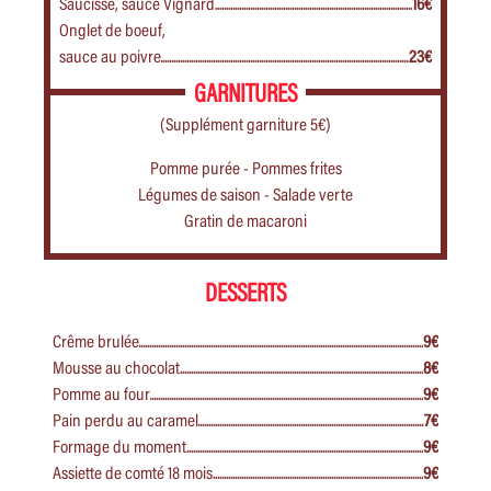
Saucisse, sauce Vignard
16€
Onglet de boeuf,
sauce au poivre
23€
GARNITURES
(Supplément garniture 5€)
Pomme purée - Pommes frites
Légumes de saison - Salade verte
Gratin de macaroni
DESSERTS
Crême brulée
9€
Mousse au chocolat
8€
Pomme au four
9€
Pain perdu au caramel
7€
Formage du moment
9€
Assiette de comté 18 mois
9€