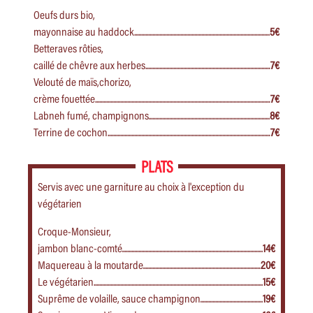
Oeufs durs bio,
mayonnaise au haddock
5€
Betteraves rôties,
caillé de chêvre aux herbes
7€
Velouté de maïs,chorizo,
crème fouettée
7€
Labneh fumé, champignons
8€
Terrine de cochon
7€
PLATS
Servis avec une garniture au choix à l'exception du
végétarien
Croque-Monsieur,
jambon blanc-comté
14€
Maquereau à la moutarde
20€
Le végétarien
15€
Suprême de volaille, sauce champignon
19€