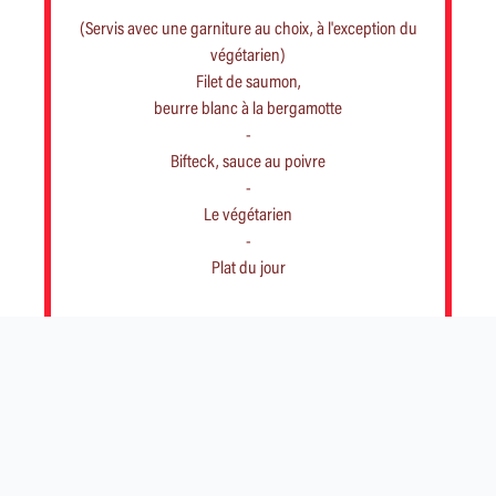
(Servis avec une garniture au choix, à l'exception du
végétarien)
Filet de saumon,
beurre blanc à la bergamotte
-
Bifteck, sauce au poivre
-
Le végétarien
-
Plat du jour
GARNITURES
Pomme purée - Pommes frites
Légumes de saison - Salade verte
Gratin de macaroni
DESSERTS